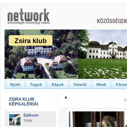
Zsira klub
Nyitó
Tagok
Képek
Videók
Hírek
Fóru
ZSIRA KLUB
Di
KÉPGALÉRIÁI
Építészet
3 kép