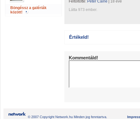
Feltöltötte:
Peter Caine
|
18 éve
Böngéssz a galériák
Látta 973 ember.
között!
Értékeld!
Kommentáld!
© 2007 Copyright Network.hu Minden jog fenntartva.
Impres