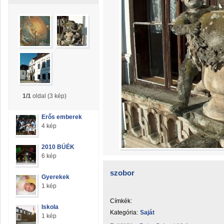
1/1
oldal (3 kép)
Erős emberek
4 kép
2010 BÚÉK
6 kép
szobor
Gyerekek
1 kép
Címkék:
Iskola
Kategória:
Saját
1 kép