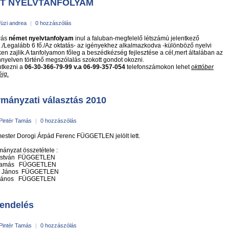
T NYELVTANFOLYAM
füzi andrea
|
0 hozzászólás
rás
német nyelvtanfolyam
inul a faluban-megfelelő létszámú jelentkező
./Legalább 6 fő./Az oktatás- az igényekhez alkalmazkodva -különböző nyelvi
ken zajlik.A tanfolyamon főleg a beszédkézség fejlesztése a cél,mert általában az
nyelven történő megszólalás szokott gondot okozni.
tkezni a
06-30-366-79-99 v.a 06-99-357-054
telefonszámokon lehet
okttóber
ig.
mányzati választás 2010
Pintér Tamás
|
0 hozzászólás
ester Dorogi Árpád Ferenc FÜGGETLEN jelölt lett.
ányzat összetétele :
s István FÜGGETLEN
 Tamás FÜGGETLEN
cs János FÜGGETLEN
i János FÜGGETLEN
endelés
Pintér Tamás
|
0 hozzászólás