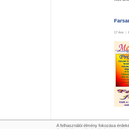
Farsa
17 éve
|
A felhasználói élmény fokozása érdeké