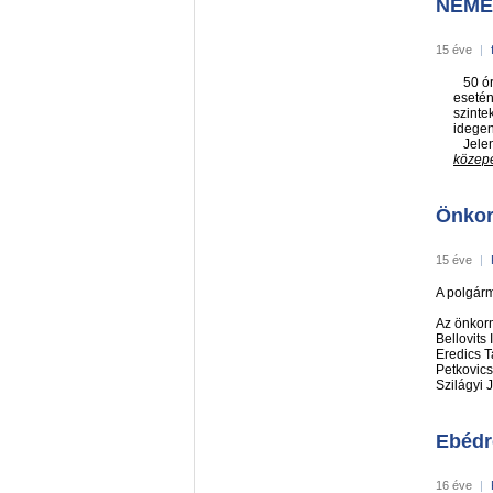
NÉME
15 éve
|
50 ó
esetén
szinte
idegen
Jelen
közepé
Önkor
15 éve
|
A polgárm
Az önkorm
Bellovit
Eredics
Petkovi
Szilágy
Ebédr
16 éve
|