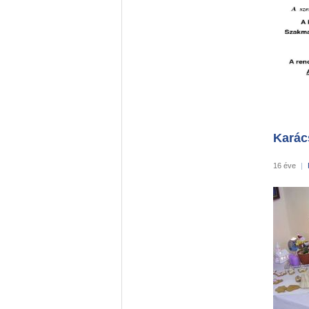
Karác
16 éve
|