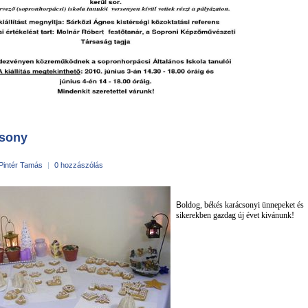
sony
Pintér Tamás
|
0 hozzászólás
B
oldog, békés karácsonyi ünnepeket és
sikerekben gazdag új évet kivánunk!