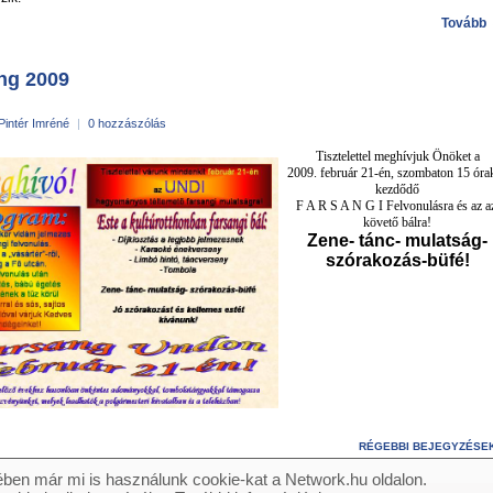
Tovább
ng 2009
Pintér Imréné
|
0 hozzászólás
Tisztelettel meghívjuk Önöket a
2009. február 21-én, szombaton 15 óra
kezdődő
F A R S A N G I Felvonulásra és az a
követő bálra!
Zene- tánc- mulatság-
szórakozás-büfé!
RÉGEBBI BEJEGYZÉSE
ben már mi is használunk cookie-kat a Network.hu oldalon.