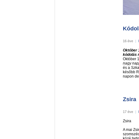
Kódol
16 éve
|
Október 
kódolás n
Október 1
nagy nap
és a
Szka
később R
napon de
Zsira
17 éve
|
Zsira
A mai Zsi
szomszédo
közé tarto