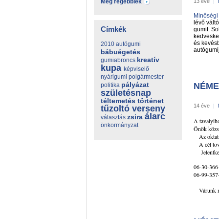
Még régebbiek
13 éve
|
Minőségi
lévő vált
Címkék
gumit. So
kedveske
és kevésb
2010
autógumi
autógumi
bábuégetés
kreatív
gumiabroncs
kupa
képviselő
nyárigumi
polgármester
pályázat
NÉME
politika
születésnap
téltemetés
történet
14 éve
|
tűzoltó
verseny
álarc
zsira
választás
A tavalyih
önkormányzat
Önök közs
Az oktatás
A cél tová
Jelentkezn
06-30-366
06-99-357
Várunk mi