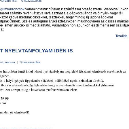
Horváth Ilka
|
0 hozzászólás
 gumiabroncsok
valamint felnik díjtalan kiszállítással országszerte. Weboldalunkon
óméret számító révén játszva kiválaszthatja a gépkocsijához való nyári- vagy téli
kszor kedveskedünk cikkekkel, tesztekkel, hogy mindig új újdonságokkal
djünk Önnek. Széles autógumi árukészletünkben majdhogynem az összes márkás
é ismert árucikk is megtalálható. Vásároljon honlapunkon és díjmentesen szállítju
ját
Tovább
T NYELVTANFOLYAM IDÉN IS
füzi andrea
|
0 hozzászólás
oz hasonlóan ismét indul német nyelvtanfolyam-megfelelő létszámú jelentkezés esetén,akár az
égében.
-a helyi igények figyelembe vételével- különböző nyelvi szinteken történik.
bbra is a beszédkészég fejlesztése,hogy a nyelvtanulás sikerélményekkel járhasson.
i 2011.szept.30-ig a következő telefonszámokon lehet:
-79-99
-054
nden új jelentkezőt!