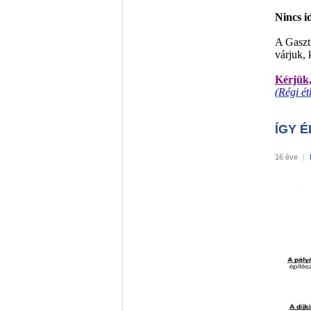
Nincs i
A Gaszt
várjuk, 
Kérjük,
(Régi ét
ÍGY 
16 éve
|