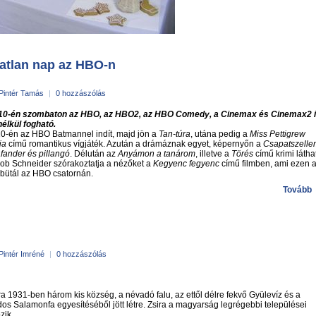
atlan nap az HBO-n
Pintér Tamás
|
0 hozzászólás
10-én szombaton az HBO, az HBO2, az HBO Comedy, a Cinemax és Cinemax2 
élkül fogható.
0-én az HBO Batmannel indít, majd jön a
Tan-túra
, utána pedig a
Miss Pettigrew
ja
című romantikus vígjáték. Azután a drámáznak egyet, képernyőn a
Csapatszelle
fander és pillangó
. Délután az
Anyámon a tanárom
, illetve a
Törés
című krimi látha
ob Schneider szórakoztatja a nézőket a
Kegyenc fegyenc
című filmben, ami ezen 
bütál az HBO csatornán.
Tovább
Pintér Imréné
|
0 hozzászólás
ra 1931-ben három kis község, a névadó falu, az ettől délre fekvő Gyülevíz és a
s Salamonfa egyesítéséből jött létre. Zsira a magyarság legrégebbi települései
zik.