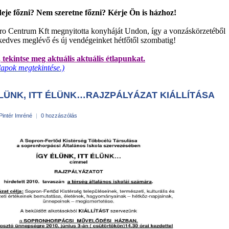
deje főzni? Nem szeretne főzni? Kérje Ön is házhoz!
ro Centrum Kft megnyitotta konyháját Undon, így a vonzáskörzetéből
kedves meglévő és új vendégeinket hétfőtől szombatig!
 tekintse meg aktuális aktuális étlapunkat.
lapok megtekintése.)
ÉLÜNK, ITT ÉLÜNK…RAJZPÁLYÁZAT KIÁLLÍTÁSA
Pintér Imréné
|
0 hozzászólás