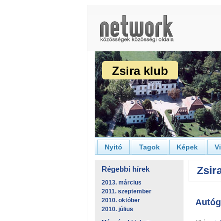
Zsira klub
Nyitó
Tagok
Képek
V
Zsira
Régebbi hírek
2013. március
2011. szeptember
2010. október
Autóg
2010. július