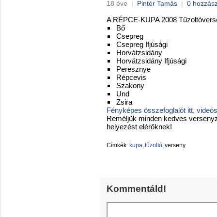
18 éve
|
Pintér Tamás
|
0 hozzás
A RÉPCE-KUPA 2008 Tűzoltóverseny
Bő
Csepreg
Csepreg Ifjúsági
Horvátzsidány
Horvátzsidány Ifjúsági
Peresznye
Répcevis
Szakony
Und
Zsira
Fényképes összefoglalót itt
,
videós
Reméljük minden kedves versenyző 
helyezést elérőknek!
Címkék:
kupa
tűzoltó
verseny
Kommentáld!